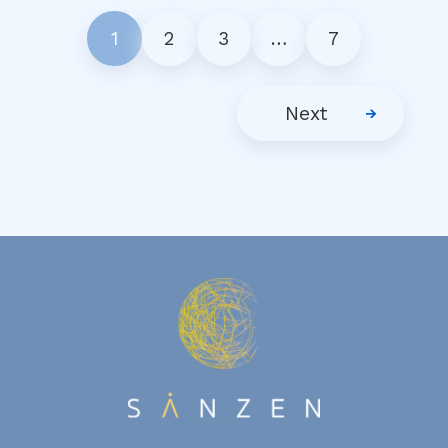
1
2
3
…
7
Next